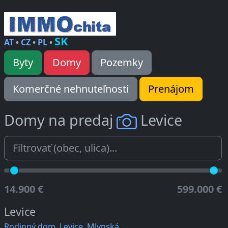
SK
AT
•
CZ
•
PL
•
Byty
Domy
Pozemky
Komerčné nehnuteľnosti
Prenájom
Domy na predaj
Levice
14.900 €
599.000 €
Levice
Rodinný dom, Levice, Mlynská