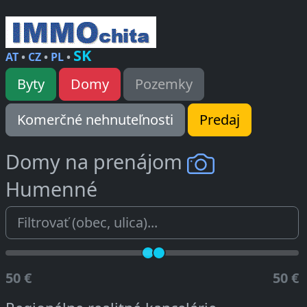
SK
AT
•
CZ
•
PL
•
Byty
Domy
Pozemky
Komerčné nehnuteľnosti
Predaj
Domy na prenájom
Humenné
50 €
50 €