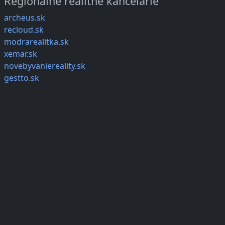
Regionálne realitné kancelárie
archeus.sk
recloud.sk
modrarealitka.sk
xemar.sk
novebyvaniereality.sk
gestto.sk