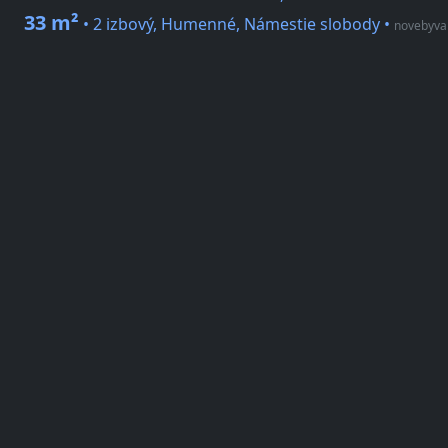
33 m²
• 2 izbový, Humenné, Námestie slobody
•
novebyvan