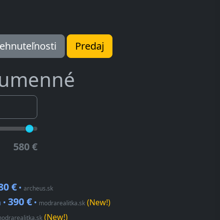
ehnuteľnosti
Predaj
umenné
580 €
80 €
•
archeus.sk
390 €
 •
•
(New!)
modrarealitka.sk
(New!)
odrarealitka.sk