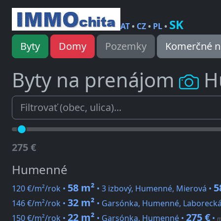
SK
AT
•
CZ
•
PL
•
Byty
Domy
Pozemky
Komerčné n
Byty na prenájom
H
275 €
Humenné
58 m²
5
120 €/m²/rok •
• 3 izbový, Humenné, Mierová •
32 m²
146 €/m²/rok •
• Garsónka, Humenné, Laborecká
22 m²
275 €
150 €/m²/rok •
• Garsónka, Humenné •
•
m