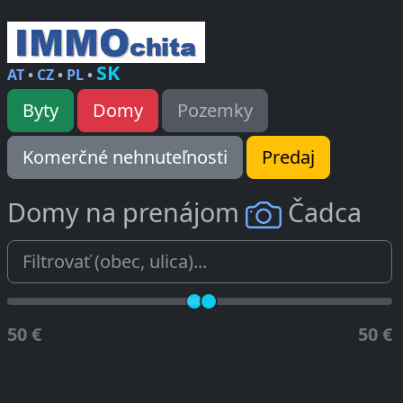
SK
AT
•
CZ
•
PL
•
Byty
Domy
Pozemky
Komerčné nehnuteľnosti
Predaj
Domy na prenájom
Čadca
50 €
50 €