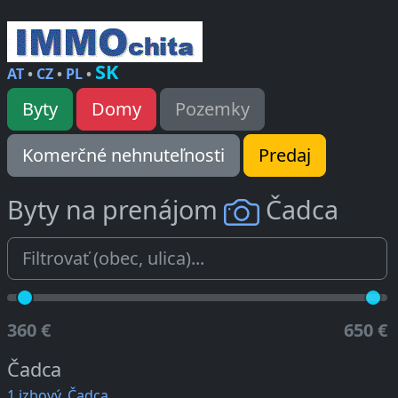
SK
AT
•
CZ
•
PL
•
Byty
Domy
Pozemky
Komerčné nehnuteľnosti
Predaj
Byty na prenájom
Čadca
360 €
650 €
Čadca
1 izbový, Čadca