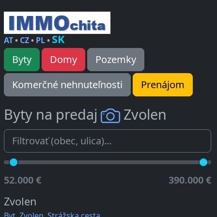
SK
AT
•
CZ
•
PL
•
Byty
Domy
Pozemky
Komerčné nehnuteľnosti
Prenájom
Byty na predaj
Zvolen
52.000 €
390.000 €
Zvolen
Byt, Zvolen, Strážska cesta