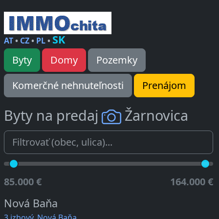
SK
AT
•
CZ
•
PL
•
Byty
Domy
Pozemky
Komerčné nehnuteľnosti
Prenájom
Byty na predaj
Žarnovica
85.000 €
164.000 €
Nová Baňa
3 izbový, Nová Baňa