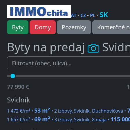
SK
AT
•
CZ
•
PL
•
Byty
Domy
Pozemky
Komerčné n
Byty na predaj
Svidn
77 990 €
1
Svidník
53 m²
7
1 472 €/m² •
• 2 izbový, Svidník, Duchnovičova •
69 m²
115 00
1 667 €/m² •
• 3 izbový, Svidník, 8.mája •