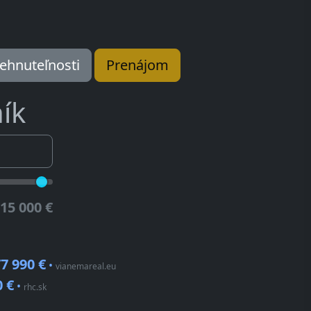
ehnuteľnosti
Prenájom
ík
15 000 €
7 990 €
•
vianemareal.eu
0 €
•
rhc.sk