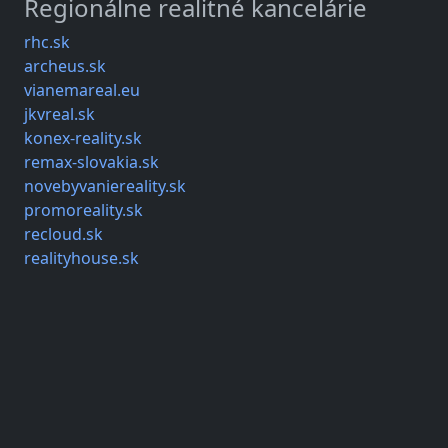
Regionálne realitné kancelárie
rhc.sk
archeus.sk
vianemareal.eu
jkvreal.sk
konex-reality.sk
remax-slovakia.sk
novebyvaniereality.sk
promoreality.sk
recloud.sk
realityhouse.sk