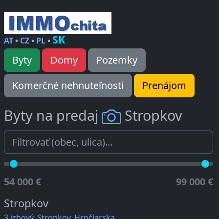
SK
AT
•
CZ
•
PL
•
Byty
Domy
Pozemky
Komerčné nehnuteľnosti
Prenájom
Byty na predaj
Stropkov
54 000 €
99 000 €
Stropkov
3 izbový, Stropkov, Hrnčiarska