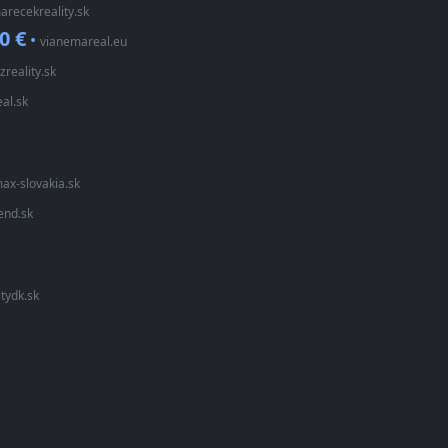
arecekreality.sk
0 €
•
vianemareal.eu
izreality.sk
al.sk
ax-slovakia.sk
end.sk
itydk.sk