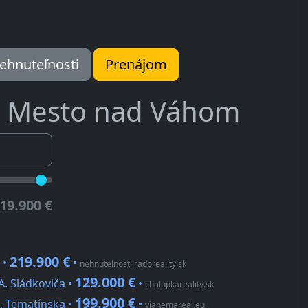
ehnuteľnosti
Prenájom
 Mesto nad Váhom
19.900 €
219.900 €
 •
•
nehnutelnosti.radoreality.sk
129.000 €
. Sládkoviča •
•
chalupkareality.sk
199.900 €
, Tematínska •
•
vianemareal.eu