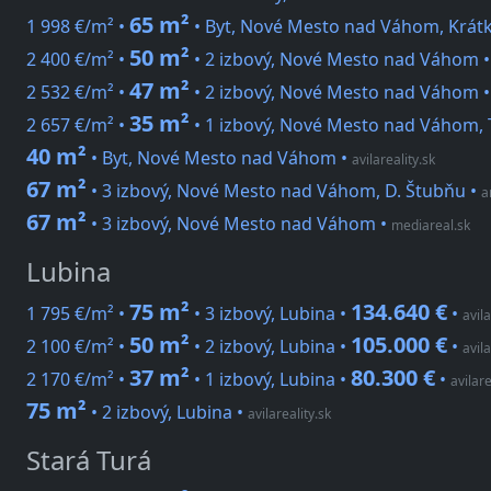
65 m²
1 998 €/m² •
• Byt, Nové Mesto nad Váhom, Krát
50 m²
2 400 €/m² •
• 2 izbový, Nové Mesto nad Váhom 
47 m²
2 532 €/m² •
• 2 izbový, Nové Mesto nad Váhom 
35 m²
2 657 €/m² •
• 1 izbový, Nové Mesto nad Váhom, 
40 m²
• Byt, Nové Mesto nad Váhom
•
avilareality.sk
67 m²
• 3 izbový, Nové Mesto nad Váhom, D. Štubňu
•
a
67 m²
• 3 izbový, Nové Mesto nad Váhom
•
mediareal.sk
Lubina
75 m²
134.640 €
1 795 €/m² •
• 3 izbový, Lubina •
•
avila
50 m²
105.000 €
2 100 €/m² •
• 2 izbový, Lubina •
•
avila
37 m²
80.300 €
2 170 €/m² •
• 1 izbový, Lubina •
•
avilare
75 m²
• 2 izbový, Lubina
•
avilareality.sk
Stará Turá