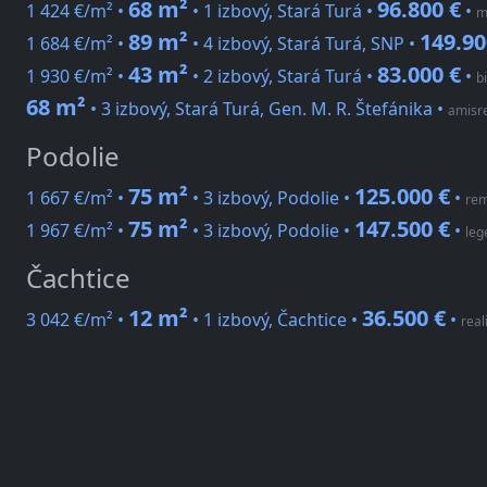
68 m²
96.800 €
1 424 €/m² •
• 1 izbový, Stará Turá •
•
m
89 m²
149.90
1 684 €/m² •
• 4 izbový, Stará Turá, SNP •
43 m²
83.000 €
1 930 €/m² •
• 2 izbový, Stará Turá •
•
b
68 m²
• 3 izbový, Stará Turá, Gen. M. R. Štefánika
•
amisre
Podolie
75 m²
125.000 €
1 667 €/m² •
• 3 izbový, Podolie •
•
rem
75 m²
147.500 €
1 967 €/m² •
• 3 izbový, Podolie •
•
leg
Čachtice
12 m²
36.500 €
3 042 €/m² •
• 1 izbový, Čachtice •
•
real