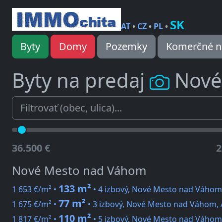
SK
AT
•
CZ
•
PL
•
Byty
Domy
Pozemky
Komerčné n
Byty na predaj
Nové
36.500 €
2
Nové Mesto nad Váhom
133 m²
1 653 €/m² •
• 4 izbový, Nové Mesto nad Váhom
77 m²
1 675 €/m² •
• 3 izbový, Nové Mesto nad Váhom, A
110 m²
1 817 €/m² •
• 5 izbový, Nové Mesto nad Váhom