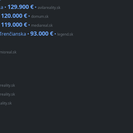
129.900 €
ka •
•
avilareality.sk
120.000 €
•
•
domum.sk
119.000 €
•
•
mediareal.sk
93.000 €
Trenčianska •
•
legend.sk
misreal.sk
reality.sk
reality.sk
ality.sk