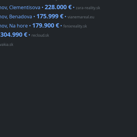
228.000 €
nov, Clementisova •
•
zara-reality.sk
175.999 €
inov, Benadova •
•
vianemareal.eu
179.900 €
nov, Na hore •
•
fenixreality.sk
304.990 €
•
•
recloud.sk
vakia.sk