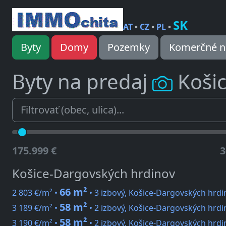
SK
AT
•
CZ
•
PL
•
Byty
Domy
Pozemky
Komerčné n
Byty na predaj
Košic
175.999 €
3
Košice-Dargovských hrdinov
66 m²
2 803 €/m² •
• 3 izbový, Košice-Dargovských hrdi
58 m²
3 189 €/m² •
• 2 izbový, Košice-Dargovských hrdi
58 m²
3 190 €/m² •
• 2 izbový, Košice-Dargovských hrdi