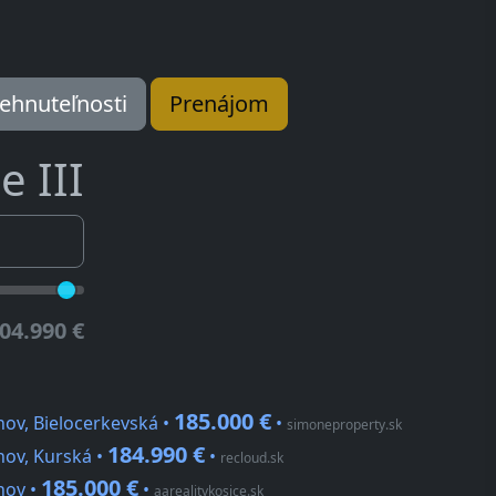
ehnuteľnosti
Prenájom
e III
04.990 €
185.000 €
nov, Bielocerkevská •
•
simoneproperty.sk
184.990 €
nov, Kurská •
•
recloud.sk
185.000 €
nov •
•
aarealitykosice.sk