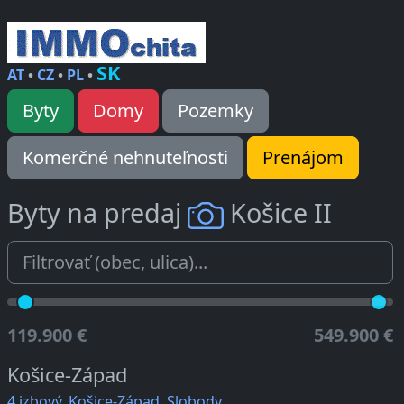
SK
AT
•
CZ
•
PL
•
Byty
Domy
Pozemky
Komerčné nehnuteľnosti
Prenájom
Byty na predaj
Košice II
119.900 €
549.900 €
Košice-Západ
4 izbový, Košice-Západ, Slobody