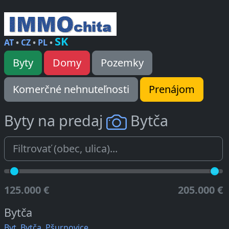
SK
AT
•
CZ
•
PL
•
Byty
Domy
Pozemky
Komerčné nehnuteľnosti
Prenájom
Byty na predaj
Bytča
125.000 €
205.000 €
Bytča
Byt, Bytča, Pšurnovice