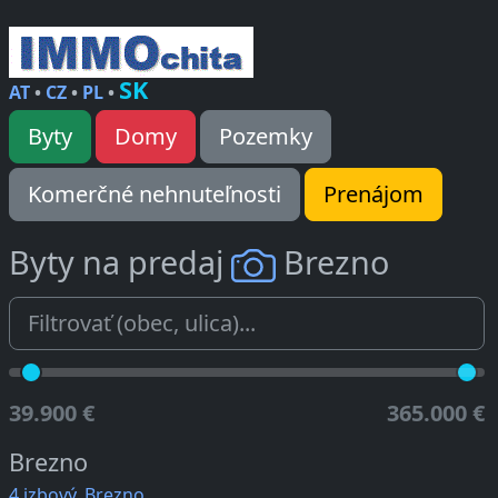
SK
AT
•
CZ
•
PL
•
Byty
Domy
Pozemky
Komerčné nehnuteľnosti
Prenájom
Byty na predaj
Brezno
39.900 €
365.000 €
Brezno
4 izbový, Brezno