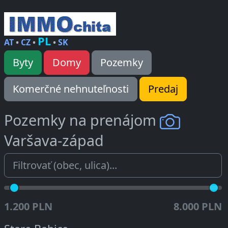
PL
AT
•
CZ
•
•
SK
Byty
Domy
Pozemky
Komerčné nehnuteľnosti
Predaj
Pozemky na prenájom
Varšava-západ
1.200 PLN
8.000 PLN