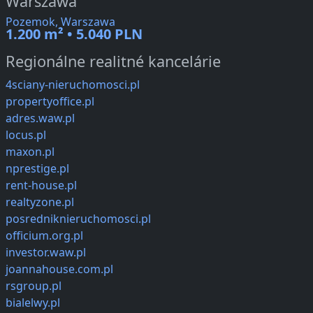
Warszawa
Pozemok, Warszawa
1.200 m² • 5.040 PLN
Regionálne realitné kancelárie
4sciany-nieruchomosci.pl
propertyoffice.pl
adres.waw.pl
locus.pl
maxon.pl
nprestige.pl
rent-house.pl
realtyzone.pl
posredniknieruchomosci.pl
officium.org.pl
investor.waw.pl
joannahouse.com.pl
rsgroup.pl
bialelwy.pl