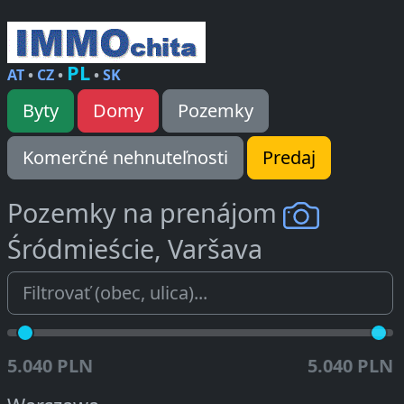
PL
AT
•
CZ
•
•
SK
Byty
Domy
Pozemky
Komerčné nehnuteľnosti
Predaj
Pozemky na prenájom
Śródmieście, Varšava
5.040 PLN
5.040 PLN