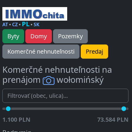
PL
AT
•
CZ
•
•
SK
Byty
Domy
Pozemky
Komerčné nehnuteľnosti
Predaj
Komerčné nehnuteľnosti na
prenájom
wołomińský
1.100 PLN
73.584 PLN