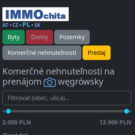
PL
AT
•
CZ
•
•
SK
Byty
Domy
Pozemky
Komerčné nehnuteľnosti
Predaj
Komerčné nehnuteľnosti na
prenájom
węgrówsky
2.000 PLN
12.900 PLN