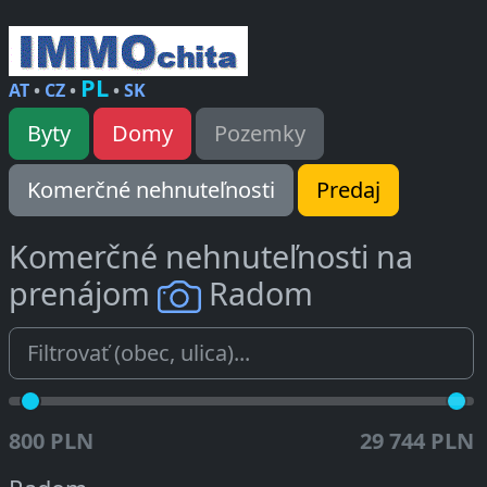
PL
AT
•
CZ
•
•
SK
Byty
Domy
Pozemky
Komerčné nehnuteľnosti
Predaj
Komerčné nehnuteľnosti na
prenájom
Radom
800 PLN
29 744 PLN