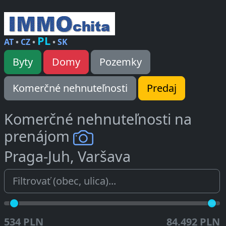
PL
AT
•
CZ
•
•
SK
Byty
Domy
Pozemky
Komerčné nehnuteľnosti
Predaj
Komerčné nehnuteľnosti na
prenájom
Praga-Juh, Varšava
534 PLN
84.492 PLN