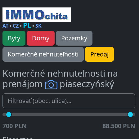
PL
AT
•
CZ
•
•
SK
Byty
Domy
Pozemky
Komerčné nehnuteľnosti
Predaj
Komerčné nehnuteľnosti na
prenájom
piaseczyńský
700 PLN
88.500 PLN