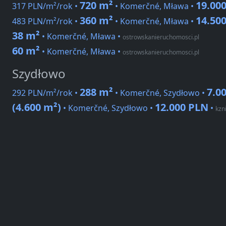
720 m²
19.00
317 PLN/m²/rok •
• Komerčné, Mława •
360 m²
14.50
483 PLN/m²/rok •
• Komerčné, Mława •
38 m²
• Komerčné, Mława
•
ostrowskanieruchomosci.pl
60 m²
• Komerčné, Mława
•
ostrowskanieruchomosci.pl
Szydłowo
288 m²
7.0
292 PLN/m²/rok •
• Komerčné, Szydłowo •
(4.600 m²)
12.000 PLN
• Komerčné, Szydłowo •
•
kzn