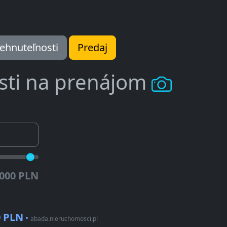
ehnuteľnosti
Predaj
sti na prenájom
.000 PLN
0 PLN
•
abada.nieruchomosci.pl