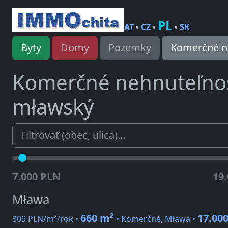
PL
AT
•
CZ
•
•
SK
Byty
Domy
Pozemky
Komerčné n
Komerčné nehnuteľno
mławský
7.000 PLN
19
Mława
660 m²
17.00
309 PLN/m²/rok •
• Komerčné, Mława •