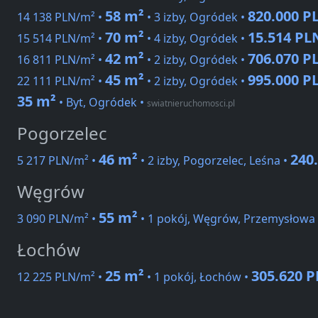
58 m²
820.000 P
14 138 PLN/m² •
• 3 izby, Ogródek •
70 m²
15.514 PL
15 514 PLN/m² •
• 4 izby, Ogródek •
42 m²
706.070 P
16 811 PLN/m² •
• 2 izby, Ogródek •
45 m²
995.000 P
22 111 PLN/m² •
• 2 izby, Ogródek •
35 m²
• Byt, Ogródek
•
swiatnieruchomosci.pl
Pogorzelec
46 m²
240
5 217 PLN/m² •
• 2 izby, Pogorzelec, Leśna •
Węgrów
55 m²
3 090 PLN/m² •
• 1 pokój, Węgrów, Przemysłowa
Łochów
25 m²
305.620 
12 225 PLN/m² •
• 1 pokój, Łochów •