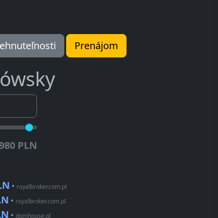
ehnuteľnosti
Prenájom
ówsky
.980 PLN
LN
•
royalbroker.com.pl
LN
•
royalbroker.com.pl
LN
•
domhouse.pl