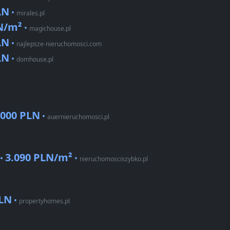
LN
•
mirales.pl
N/m²
•
magichouse.pl
LN
•
najlepsze-nieruchomosci.com
LN
•
domhouse.pl
.000 PLN
•
auernieruchomosci.pl
3.090 PLN/m²
 •
•
nieruchomosciszybko.pl
PLN
•
propertyhomes.pl