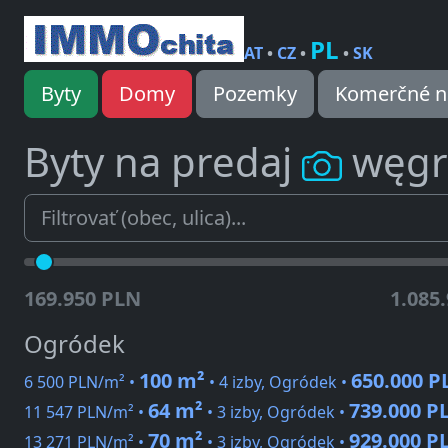
PL
AT
•
CZ
•
•
SK
Byty
Domy
Pozemky
Komerčné n
Byty na predaj
węgr
169.950 PLN
1.085
Ogródek
100 m²
650.000 P
6 500 PLN/m² •
• 4 izby, Ogródek •
64 m²
739.000 P
11 547 PLN/m² •
• 3 izby, Ogródek •
70 m²
929.000 P
13 271 PLN/m² •
• 3 izby, Ogródek •