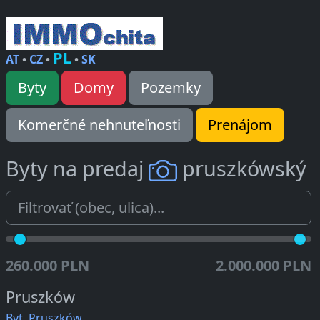
PL
AT
•
CZ
•
•
SK
Byty
Domy
Pozemky
Komerčné nehnuteľnosti
Prenájom
Byty na predaj
pruszkówský
260.000 PLN
2.000.000 PLN
Pruszków
Byt, Pruszków