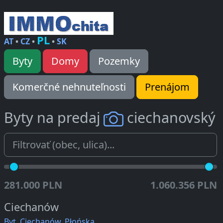
PL
AT
•
CZ
•
•
SK
Byty
Domy
Pozemky
Komerčné nehnuteľnosti
Prenájom
Byty na predaj
ciechanovský
281.000 PLN
1.060.356 PLN
Ciechanów
Byt, Ciechanów, Płońska