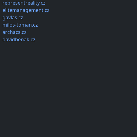
representreality.cz
elitemanagement.cz
gavlas.cz
milos-toman.cz
archacs.cz
davidbenak.cz