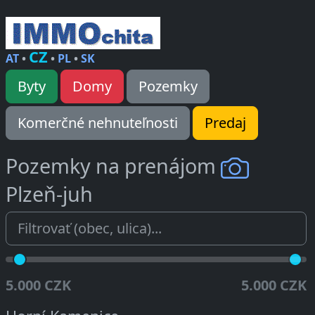
CZ
AT
•
•
PL
•
SK
Byty
Domy
Pozemky
Komerčné nehnuteľnosti
Predaj
Pozemky na prenájom
Plzeň-juh
5.000 CZK
5.000 CZK