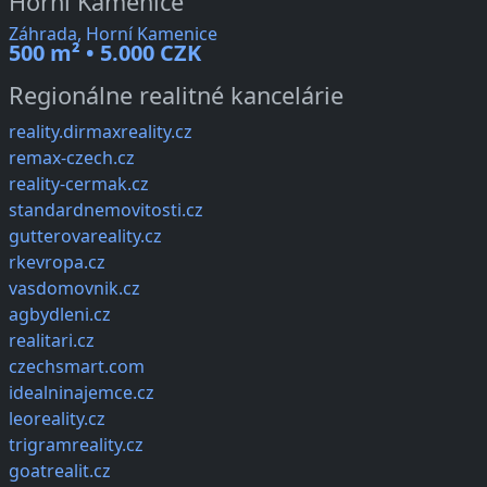
Horní Kamenice
Záhrada, Horní Kamenice
500 m² • 5.000 CZK
Regionálne realitné kancelárie
reality.dirmaxreality.cz
remax-czech.cz
reality-cermak.cz
standardnemovitosti.cz
gutterovareality.cz
rkevropa.cz
vasdomovnik.cz
agbydleni.cz
realitari.cz
czechsmart.com
idealninajemce.cz
leoreality.cz
trigramreality.cz
goatrealit.cz