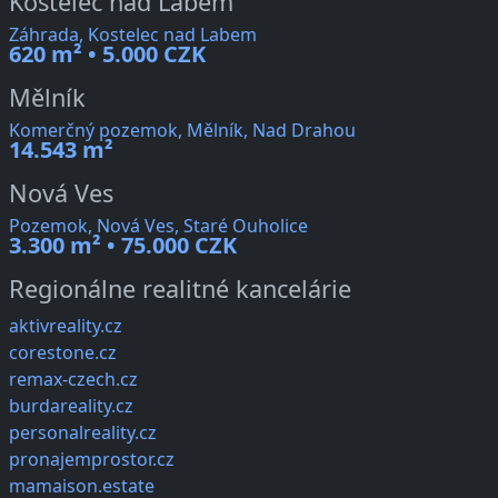
Kostelec nad Labem
Záhrada, Kostelec nad Labem
620 m² • 5.000 CZK
Mělník
Komerčný pozemok, Mělník, Nad Drahou
14.543 m²
Nová Ves
Pozemok, Nová Ves, Staré Ouholice
3.300 m² • 75.000 CZK
Regionálne realitné kancelárie
aktivreality.cz
corestone.cz
remax-czech.cz
burdareality.cz
personalreality.cz
pronajemprostor.cz
mamaison.estate