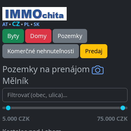
CZ
AT
•
•
PL
•
SK
Byty
Domy
Pozemky
Komerčné nehnuteľnosti
Predaj
Pozemky na prenájom
Mělník
5.000 CZK
75.000 CZK