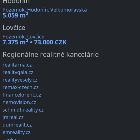
Hodonín
Pozemok, Hodonín, Velkomoravská
5.059 m²
Lovčice
Pozemok, Lovčice
7.375 m² • 73.000 CZK
Regionálne realitné kancelárie
realitarna.cz
realitygaia.cz
realityvesely.cz
remax-czech.cz
financelorenc.cz
nemovision.cz
schmidt-reality.cz
jrsreal.cz
dumrealit.cz
emreality.cz
zapk.cz