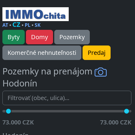
CZ
AT
•
•
PL
•
SK
Byty
Domy
Pozemky
Komerčné nehnuteľnosti
Predaj
Pozemky na prenájom
Hodonín
73.000 CZK
73.000 CZK