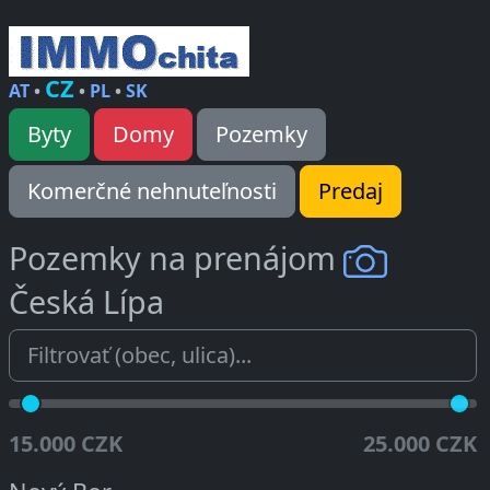
CZ
AT
•
•
PL
•
SK
Byty
Domy
Pozemky
Komerčné nehnuteľnosti
Predaj
Pozemky na prenájom
Česká Lípa
15.000 CZK
25.000 CZK