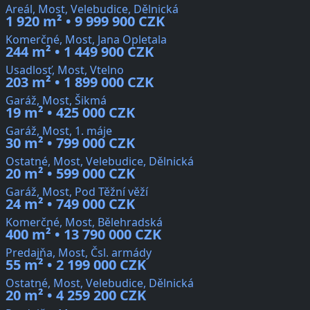
Areál, Most, Velebudice, Dělnická
1 920 m² • 9 999 900 CZK
Komerčné, Most, Jana Opletala
244 m² • 1 449 900 CZK
Usadlosť, Most, Vtelno
203 m² • 1 899 000 CZK
Garáž, Most, Šikmá
19 m² • 425 000 CZK
Garáž, Most, 1. máje
30 m² • 799 000 CZK
Ostatné, Most, Velebudice, Dělnická
20 m² • 599 000 CZK
Garáž, Most, Pod Těžní věží
24 m² • 749 000 CZK
Komerčné, Most, Bělehradská
400 m² • 13 790 000 CZK
Predajňa, Most, Čsl. armády
55 m² • 2 199 000 CZK
Ostatné, Most, Velebudice, Dělnická
20 m² • 4 259 200 CZK