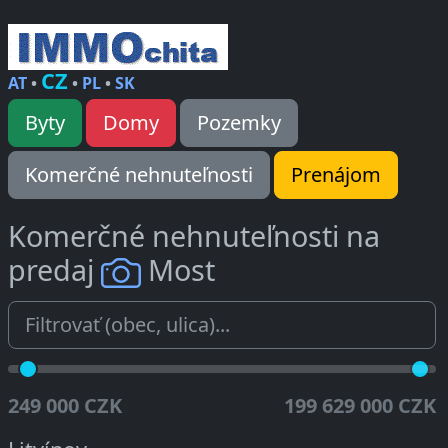
CZ
AT
•
•
PL
•
SK
Byty
Domy
Pozemky
Komerčné nehnuteľnosti
Prenájom
Komerčné nehnuteľnosti na
predaj
Most
249 000 CZK
199 629 000 CZK