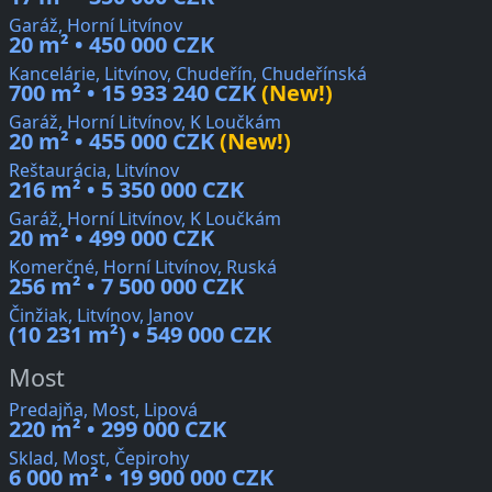
Garáž, Horní Litvínov
20 m² • 450 000 CZK
Kancelárie, Litvínov, Chudeřín, Chudeřínská
700 m² • 15 933 240 CZK
(New!)
Garáž, Horní Litvínov, K Loučkám
20 m² • 455 000 CZK
(New!)
Reštaurácia, Litvínov
216 m² • 5 350 000 CZK
Garáž, Horní Litvínov, K Loučkám
20 m² • 499 000 CZK
Komerčné, Horní Litvínov, Ruská
256 m² • 7 500 000 CZK
Činžiak, Litvínov, Janov
(10 231 m²) • 549 000 CZK
Most
Predajňa, Most, Lipová
220 m² • 299 000 CZK
Sklad, Most, Čepirohy
6 000 m² • 19 900 000 CZK