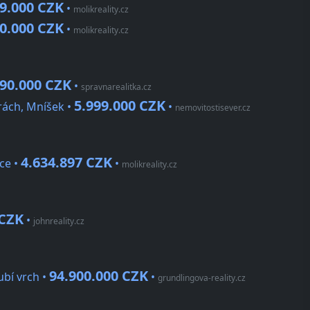
99.000 CZK
•
molikreality.cz
00.000 CZK
•
molikreality.cz
990.000 CZK
•
spravnarealitka.cz
5.999.000 CZK
rách, Mníšek •
•
nemovitostisever.cz
4.634.897 CZK
ce •
•
molikreality.cz
 CZK
•
johnreality.cz
94.900.000 CZK
ubí vrch •
•
grundlingova-reality.cz