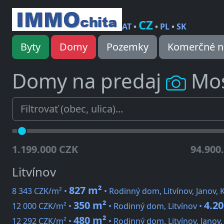
CZ
AT
•
•
PL
•
SK
Byty
Domy
Pozemky
Komerčné n
Domy na predaj
Mo
1.199.000 CZK
94.900
Litvínov
827 m²
8 343 CZK/m² •
• Rodinný dom, Litvínov, Janov, 
350 m²
4.2
12 000 CZK/m² •
• Rodinný dom, Litvínov •
480 m²
12 292 CZK/m² •
• Rodinný dom, Litvínov, Janov,