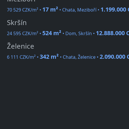
17 m²
1.199.000
70 529 CZK/m² •
• Chata, Meziboří •
Skršín
524 m²
12.888.000 
24 595 CZK/m² •
• Dom, Skršín •
Želenice
342 m²
2.090.000 
6 111 CZK/m² •
• Chata, Želenice •