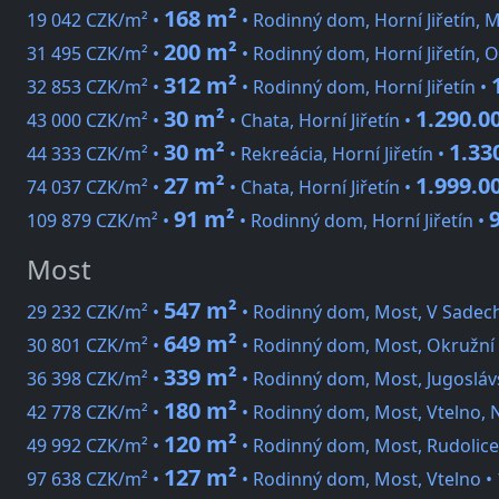
168 m²
19 042 CZK/m² •
• Rodinný dom, Horní Jiřetín, 
200 m²
31 495 CZK/m² •
• Rodinný dom, Horní Jiřetín, 
312 m²
32 853 CZK/m² •
• Rodinný dom, Horní Jiřetín •
30 m²
1.290.0
43 000 CZK/m² •
• Chata, Horní Jiřetín •
30 m²
1.33
44 333 CZK/m² •
• Rekreácia, Horní Jiřetín •
27 m²
1.999.0
74 037 CZK/m² •
• Chata, Horní Jiřetín •
91 m²
109 879 CZK/m² •
• Rodinný dom, Horní Jiřetín •
Most
547 m²
29 232 CZK/m² •
• Rodinný dom, Most, V Sadec
649 m²
30 801 CZK/m² •
• Rodinný dom, Most, Okružní
339 m²
36 398 CZK/m² •
• Rodinný dom, Most, Jugosláv
180 m²
42 778 CZK/m² •
• Rodinný dom, Most, Vtelno,
120 m²
49 992 CZK/m² •
• Rodinný dom, Most, Rudolice,
127 m²
97 638 CZK/m² •
• Rodinný dom, Most, Vtelno •