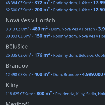
372 m²
17.9
48 384 CZK/m² •
• Rodinný dom, Lužice •
200 m²
12.5
62 500 CZK/m² •
• Rodinný dom, Lužice •
Nová Ves v Horách
480 m²
3.
8 313 CZK/m² •
• Dom, Nová Ves v Horách •
150 m²
39 993 CZK/m² •
• Rodinný dom, Nová Ves v Ho
Bělušice
176 m²
26 335 CZK/m² •
• Rodinný dom, Bělušice, Odoli
Brandov
400 m²
4.999.000
12 498 CZK/m² •
• Dom, Brandov •
Klíny
800 m²
118 625 CZK/m² •
• Rezidencia, Klíny, Sedlo, Hol
Meziboří