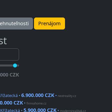
ehnuteľnosti
Prenájom
st
.000 CZK
6.900.000 CZK
Křížatecká •
•
nextreality.cz
00.000 CZK
•
finreahome.cz
5.900.000 CZK
 Křížatecká •
•
modernirealitak.cz