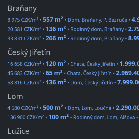
Braňany
557 m²
4.
8 975 CZK/m² •
• Dom, Braňany, P. Bezruče •
136 m²
2.7
20 581 CZK/m² •
• Rodinný dom, Braňany •
266 m²
8.9
33 831 CZK/m² •
• Rodinný dom, Braňany •
Český Jiřetín
120 m²
1.999.
16 658 CZK/m² •
• Chata, Český Jiřetín •
65 m²
2.969.4
45 683 CZK/m² •
• Chata, Český Jiřetín •
136 m²
7.999.
58 816 CZK/m² •
• Dom, Český Jiřetín •
Lom
500 m²
2.290.0
4 580 CZK/m² •
• Dom, Lom, Loučná •
100 m²
136 900 CZK/m² •
• Rodinný dom, Lom, Alšova 
Lužice