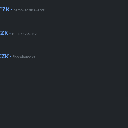
 CZK
•
nemovitostisever.cz
CZK
•
remax-czech.cz
CZK
•
finreahome.cz