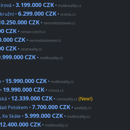
3.199.000 CZK
Mírová •
•
molikreality.cz
6.299.000 CZK
Okružní •
•
orionis.cz
10.250.000 CZK
•
nemovitostisever.cz
00 CZK
•
remax-czech.cz
0.000 CZK
•
nemovitostisever.cz
00 CZK
•
nextreality.cz
9.999.000 CZK
•
molikreality.cz
15.990.000 CZK
h •
•
molikreality.cz
19.990.000 CZK
 •
•
imovia.cz
12.339.000 CZK
ská •
•
(New!)
mmreality.cz
7.700.000 CZK
 Nad Potokem •
•
aaabyty.cz
5.999.000 CZK
 Ke Skále •
•
molikreality.cz
12.400.000 CZK
•
molikreality.cz