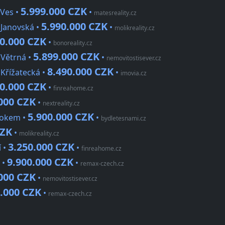
5.999.000 CZK
 Ves •
•
matesreality.cz
5.990.000 CZK
 Janovská •
•
molikreality.cz
50.000 CZK
•
bonoreality.cz
5.899.000 CZK
 Větrná •
•
nemovitostisever.cz
8.490.000 CZK
 Křížatecká •
•
imovia.cz
50.000 CZK
•
finreahome.cz
000 CZK
•
nextreality.cz
5.900.000 CZK
otokem •
•
bydletesnami.cz
CZK
•
molikreality.cz
3.250.000 CZK
í •
•
finreahome.cz
9.900.000 CZK
 •
•
remax-czech.cz
000 CZK
•
nemovitostisever.cz
0.000 CZK
•
remax-czech.cz