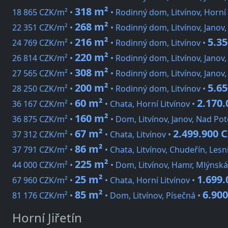
318 m²
18 865 CZK/m² •
• Rodinný dom, Litvínov, Horní
268 m²
22 351 CZK/m² •
• Rodinný dom, Litvínov, Janov,
216 m²
5.3
24 769 CZK/m² •
• Rodinný dom, Litvínov •
220 m²
26 814 CZK/m² •
• Rodinný dom, Litvínov, Janov,
308 m²
27 565 CZK/m² •
• Rodinný dom, Litvínov, Janov,
200 m²
5.6
28 250 CZK/m² •
• Rodinný dom, Litvínov •
60 m²
2.170.
36 167 CZK/m² •
• Chata, Horní Litvínov •
160 m²
36 875 CZK/m² •
• Dom, Litvínov, Janov, Nad P
67 m²
2.499.900 
37 312 CZK/m² •
• Chata, Litvínov •
86 m²
37 791 CZK/m² •
• Chata, Litvínov, Chudeřín, Lesn
225 m²
44 000 CZK/m² •
• Dom, Litvínov, Hamr, Mlýnská
25 m²
1.699.
67 960 CZK/m² •
• Chata, Horní Litvínov •
85 m²
6.90
81 176 CZK/m² •
• Dom, Litvínov, Písečná •
Horní Jiřetín