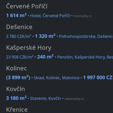
Červené Poříčí
1 614 m²
• Hotel, Červené Poříčí
•
mmreality.cz
Dešenice
1 320 m²
3 780 CZK/m² •
• Poľnohospodárske, Dešenic
Kašperské Hory
240 m²
23 958 CZK/m² •
• Penzión, Kašperské Hory, Be
Kolinec
(3 899 m²)
1 997 000 C
• Sklad, Kolinec, Malonice •
Kovčín
3 180 m²
• Stavenie, Kovčín
•
adexreality.cz
Křenice