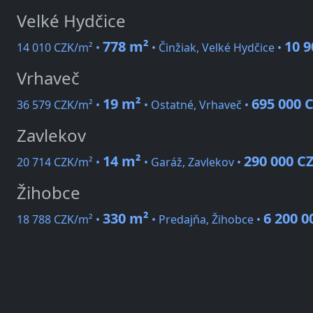
Velké Hydčice
778 m²
10 9
14 010 CZK/m² •
• Činžiak, Velké Hydčice •
Vrhaveč
19 m²
695 000 
36 579 CZK/m² •
• Ostatné, Vrhaveč •
Zavlekov
14 m²
290 000 C
20 714 CZK/m² •
• Garáž, Zavlekov •
Žihobce
330 m²
6 200 0
18 788 CZK/m² •
• Predajňa, Žihobce •