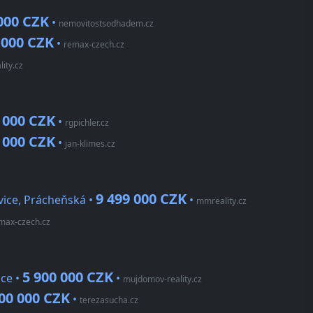
000 CZK
•
nemovitostsodhadem.cz
 000 CZK
•
remax-czech.cz
lity.cz
 000 CZK
•
rgpichler.cz
 000 CZK
•
jan-klimes.cz
9 499 000 CZK
ice, Prácheňská •
•
mmreality.cz
max-czech.cz
5 900 000 CZK
ce •
•
mujdomov-reality.cz
00 000 CZK
•
terezasucha.cz