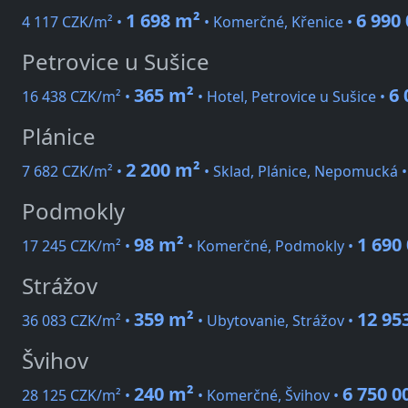
1 698 m²
6 990
4 117 CZK/m² •
• Komerčné, Křenice •
Petrovice u Sušice
365 m²
6 
16 438 CZK/m² •
• Hotel, Petrovice u Sušice •
Plánice
2 200 m²
7 682 CZK/m² •
• Sklad, Plánice, Nepomucká 
Podmokly
98 m²
1 690
17 245 CZK/m² •
• Komerčné, Podmokly •
Strážov
359 m²
12 95
36 083 CZK/m² •
• Ubytovanie, Strážov •
Švihov
240 m²
6 750 0
28 125 CZK/m² •
• Komerčné, Švihov •