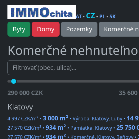
CZ
AT
•
•
PL
•
SK
Byty
Domy
Pozemky
Komerčné n
Komerčné nehnuteľnos
290 000 CZK
35 600
Klatovy
3 000 m²
14 
4 997 CZK/m² •
• Výroba, Klatovy, Luby •
934 m²
25 750 
27 570 CZK/m² •
• Pamiatka, Klatovy •
934 m²
27 570 CZK/m² •
• Komerčné, Klatovy, Beňovy •