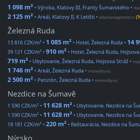
1 098 m²
• Výroba, Klatovy III, Franty Šumavského
•
rka
2 125 m²
• Areál, Klatovy II, K Letišti
•
(
elitemanagement.cz
Železná Ruda
1 085 m²
14 9
13 816 CZK/m² •
• Hotel, Železná Ruda •
910 m²
39 121 CZK/m² •
• Hotel, Železná Ruda, Hojsova
719 m²
• Ubytovanie, Železná Ruda, Hojsova Stráž
•
moje
1 746 m²
• Areál, Železná Ruda
•
mixreality.eu
2 500 m²
• Penzión, Železná Ruda
•
mixreality.eu
Nezdice na Šumavě
11 628 m²
1 590 CZK/m² •
• Ubytovanie, Nezdice na Š
11 628 m²
1 590 CZK/m² •
• Ubytovanie, Nezdice na Š
220 m²
18 181 CZK/m² •
• Reštaurácia, Nezdice na Šum
Nýrsko