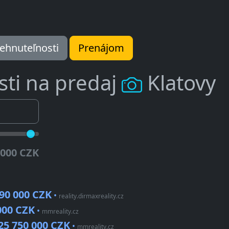
ehnuteľnosti
Prenájom
ti na predaj
Klatovy
 000 CZK
990 000 CZK
•
reality.dirmaxreality.cz
000 CZK
•
mmreality.cz
25 750 000 CZK
•
mmreality.cz