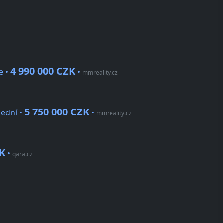
4 990 000 CZK
e •
•
mmreality.cz
5 750 000 CZK
sední •
•
mmreality.cz
ZK
•
qara.cz