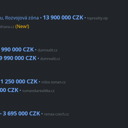
13 900 000 CZK
ou, Rozvojová zóna •
•
topreality.vip
(New!)
driana.cz
 990 000 CZK
•
dumrealit.cz
9 990 000 CZK
•
dumrealit.cz
1 250 000 CZK
•
•
milos-toman.cz
000 CZK
•
sumavskarealitka.cz
3 695 000 CZK
 •
•
remax-czech.cz