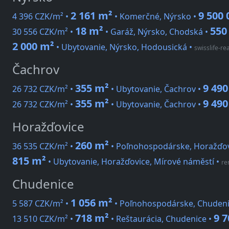
2 161 m²
9 500 
4 396 CZK/m² •
• Komerčné, Nýrsko •
18 m²
550
30 556 CZK/m² •
• Garáž, Nýrsko, Chodská •
2 000 m²
• Ubytovanie, Nýrsko, Hodousická
•
swisslife-rea
Čachrov
355 m²
9 490
26 732 CZK/m² •
• Ubytovanie, Čachrov •
355 m²
9 490
26 732 CZK/m² •
• Ubytovanie, Čachrov •
Horažďovice
260 m²
36 535 CZK/m² •
• Poľnohospodárske, Horažďov
815 m²
• Ubytovanie, Horažďovice, Mírové náměstí
•
re
Chudenice
1 056 m²
5 587 CZK/m² •
• Poľnohospodárske, Chudeni
718 m²
9 7
13 510 CZK/m² •
• Reštaurácia, Chudenice •