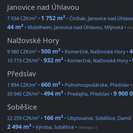
Janovice nad Úhlavou
1 752 m²
7 934 CZK/m² •
• Činžiak, Janovice nad Úhlav
44 m²
• Mobilheim, Janovice nad Úhlavou, Mlýnská
•
rka
Nalžovské Hory
500 m²
4
9 980 CZK/m² •
• Komerčné, Nalžovské Hory •
932 m²
10 719 CZK/m² •
• Komerčné, Nalžovské Hory •
Předslav
660 m²
1 894 CZK/m² •
• Poľnohospodárske, Předslav 
494 m²
9 900 
20 040 CZK/m² •
• Predajňa, Předslav •
Soběšice
166 m²
22 259 CZK/m² •
• Ubytovanie, Soběšice, Damíč
2 494 m²
• Výroba, Soběšice
•
rkevropa.cz