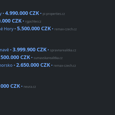
4.990.000 CZK
y •
•
pi-properties.cz
0.000 CZK
•
rgpichler.cz
5.500.000 CZK
né Hory •
•
remax-czech.cz
3.999.900 CZK
mavě •
•
spravnarealitka.cz
.500.000 CZK
•
sumavskarealitka.cz
2.650.000 CZK
horsko •
•
remax-czech.cz
.000 CZK
•
neura.cz