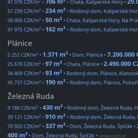
706 m²
29.
41 076 CZK/m² •
• Chata, Kašperské Hory •
234 m²
51 239 CZK/m² •
• Rodinný dom, Kašperské Hor
50 m²
58 000 CZK/m² •
• Chata, Kašperské Hory, Na Prá
162 m²
91 975 CZK/m² •
• Rodinný dom, Kašperské Hory
Plánice
1.371 m²
7.200.000
5 252 CZK/m² •
• Dom, Plánice •
97 m²
2.490.000 C
25 670 CZK/m² •
• Chata, Plánice •
93 m²
34 409 CZK/m² •
• Rodinný dom, Plánice, Klatovs
190 m²
45 737 CZK/m² •
• Rodinný dom, Plánice, Pohoří
Železná Ruda
430 m²
9 186 CZK/m² •
• Rodinný dom, Železná Ruda, H
910 m²
39 121 CZK/m² •
• Rodinný dom, Železná Ruda, 
337 m²
70 920 CZK/m² •
• Dom, Železná Ruda, Špičák •
400 m²
• Dom, Železná Ruda, Špičák
•
remax-czech.cz