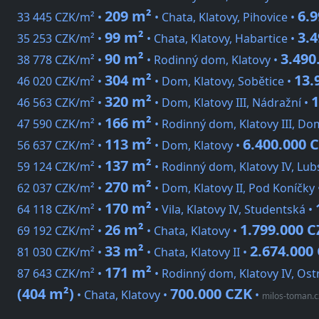
209 m²
6.
33 445 CZK/m² •
• Chata, Klatovy, Pihovice •
99 m²
3.
35 253 CZK/m² •
• Chata, Klatovy, Habartice •
90 m²
3.490
38 778 CZK/m² •
• Rodinný dom, Klatovy •
304 m²
13.
46 020 CZK/m² •
• Dom, Klatovy, Sobětice •
320 m²
1
46 563 CZK/m² •
• Dom, Klatovy III, Nádražní •
166 m²
47 590 CZK/m² •
• Rodinný dom, Klatovy III, Do
113 m²
6.400.000 
56 637 CZK/m² •
• Dom, Klatovy •
137 m²
59 124 CZK/m² •
• Rodinný dom, Klatovy IV, Lub
270 m²
62 037 CZK/m² •
• Dom, Klatovy II, Pod Koníčky
170 m²
64 118 CZK/m² •
• Vila, Klatovy IV, Studentská •
26 m²
1.799.000 
69 192 CZK/m² •
• Chata, Klatovy •
33 m²
2.674.000
81 030 CZK/m² •
• Chata, Klatovy II •
171 m²
87 643 CZK/m² •
• Rodinný dom, Klatovy IV, Ost
(404 m²)
700.000 CZK
• Chata, Klatovy •
•
milos-toman.c