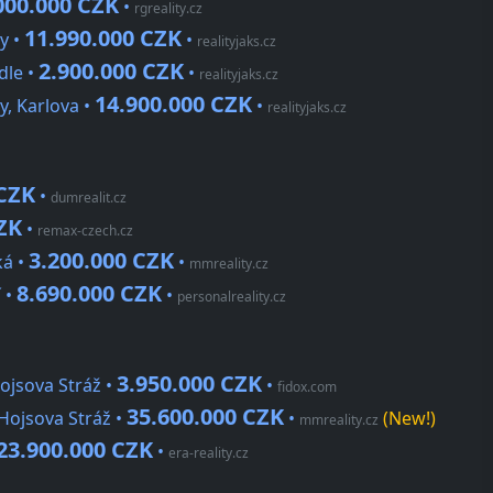
000.000 CZK
•
rgreality.cz
11.990.000 CZK
y •
•
realityjaks.cz
2.900.000 CZK
dle •
•
realityjaks.cz
14.900.000 CZK
, Karlova •
•
realityjaks.cz
 CZK
•
dumrealit.cz
ZK
•
remax-czech.cz
3.200.000 CZK
ká •
•
mmreality.cz
8.690.000 CZK
 •
•
personalreality.cz
3.950.000 CZK
ojsova Stráž •
•
fidox.com
35.600.000 CZK
Hojsova Stráž •
•
(New!)
mmreality.cz
23.900.000 CZK
•
era-reality.cz