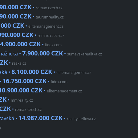
990.000 CZK
•
remax-czech.cz
490.000 CZK
•
taurumreality.cz
.000 CZK
•
elitemanagement.cz
990.000 CZK
•
remax-czech.cz
4.900.000 CZK
•
fidox.com
7.900.000 CZK
mažlická •
•
sumavskarealitka.cz
CZK
•
razka.cz
8.100.000 CZK
ská •
•
elitemanagement.cz
16.750.000 CZK
 •
•
fidox.com
10.900.000 CZK
•
elitemanagement.cz
CZK
•
mmreality.cz
 CZK
•
remax-czech.cz
14.987.000 CZK
ravská •
•
realitysteflova.cz
z