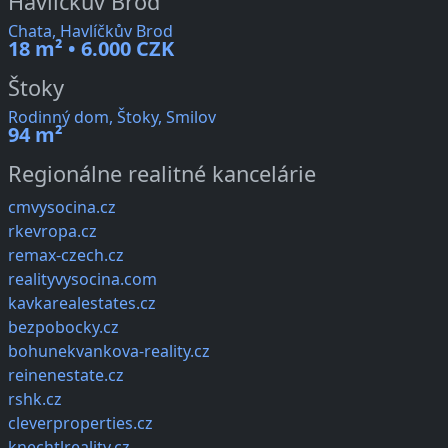
Havlíčkův Brod
Chata, Havlíčkův Brod
18 m² • 6.000 CZK
Štoky
Rodinný dom, Štoky, Smilov
94 m²
Regionálne realitné kancelárie
cmvysocina.cz
rkevropa.cz
remax-czech.cz
realityvysocina.com
kavkarealestates.cz
bezpobocky.cz
bohunekvankova-reality.cz
reinenestate.cz
rshk.cz
cleverproperties.cz
knechtlreality.cz