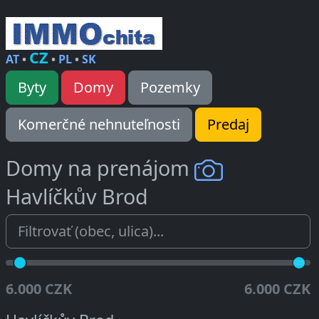
CZ
AT
•
•
PL
•
SK
Byty
Domy
Pozemky
Komerčné nehnuteľnosti
Predaj
Domy na prenájom
Havlíčkův Brod
6.000 CZK
6.000 CZK