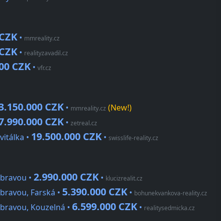
 CZK
•
mmreality.cz
 CZK
•
realityzavadil.cz
000 CZK
•
vfr.cz
3.150.000 CZK
•
(New!)
mmreality.cz
7.990.000 CZK
•
zetreal.cz
19.500.000 CZK
vitálka •
•
swisslife-reality.cz
2.990.000 CZK
ubravou •
•
klucizrealit.cz
5.390.000 CZK
bravou, Farská •
•
bohunekvankova-reality.cz
6.599.000 CZK
ubravou, Kouzelná •
•
realitysedmicka.cz