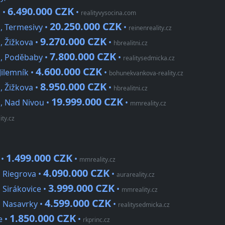
6.490.000 CZK
 •
•
realityvysocina.com
20.250.000 CZK
, Termesivy •
•
reinenreality.cz
9.270.000 CZK
, Žižkova •
•
hbrealitni.cz
7.800.000 CZK
d, Poděbaby •
•
realitysedmicka.cz
4.600.000 CZK
Jilemník •
•
bohunekvankova-reality.cz
8.950.000 CZK
, Žižkova •
•
hbrealitni.cz
19.999.000 CZK
, Nad Nivou •
•
mmreality.cz
ty.cz
1.499.000 CZK
 •
•
mmreality.cz
4.090.000 CZK
 Riegrova •
•
aurareality.cz
3.999.000 CZK
 Sirákovice •
•
mmreality.cz
4.599.000 CZK
, Nasavrky •
•
realitysedmicka.cz
1.850.000 CZK
e •
•
rkprinc.cz