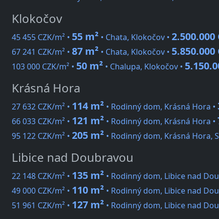
Klokočov
55 m²
2.500.000
45 455 CZK/m² •
• Chata, Klokočov •
87 m²
5.850.000
67 241 CZK/m² •
• Chata, Klokočov •
50 m²
5.150.
103 000 CZK/m² •
• Chalupa, Klokočov •
Krásná Hora
114 m²
27 632 CZK/m² •
• Rodinný dom, Krásná Hora •
121 m²
66 033 CZK/m² •
• Rodinný dom, Krásná Hora •
205 m²
95 122 CZK/m² •
• Rodinný dom, Krásná Hora, S
Libice nad Doubravou
135 m²
22 148 CZK/m² •
• Rodinný dom, Libice nad Do
110 m²
49 000 CZK/m² •
• Rodinný dom, Libice nad Dou
127 m²
51 961 CZK/m² •
• Rodinný dom, Libice nad Do