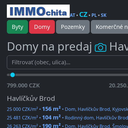
CZ
AT
•
•
PL
•
SK
Byty
Domy
Pozemky
Komerčné n
Domy na predaj
Hav
799.000 CZK
20.250
Havlíčkův Brod
156 m²
25 000 CZK/m² •
• Dom, Havlíčkův Brod, Kyjovs
104 m²
25 481 CZK/m² •
• Rodinný dom, Havlíčkův Brod
190 m²
26 263 CZK/m² •
• Dom, Havlíčkův Brod, Šmolovy