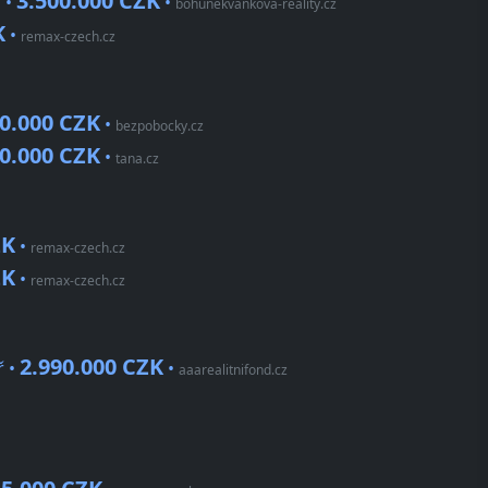
3.500.000 CZK
 •
•
bohunekvankova-reality.cz
K
•
remax-czech.cz
40.000 CZK
•
bezpobocky.cz
80.000 CZK
•
tana.cz
ZK
•
remax-czech.cz
ZK
•
remax-czech.cz
2.990.000 CZK
ř •
•
aaarealitnifond.cz