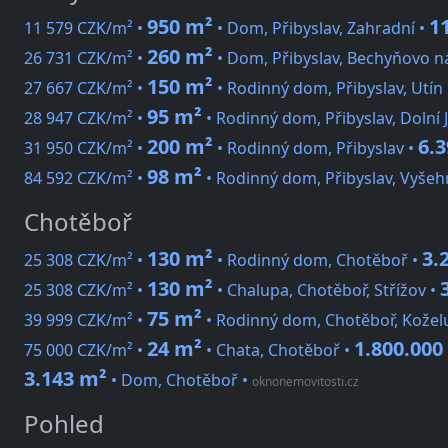
950 m²
1
11 579 CZK/m² •
• Dom, Přibyslav, Zahradní •
260 m²
26 731 CZK/m² •
• Dom, Přibyslav, Bechyňovo n
150 m²
27 667 CZK/m² •
• Rodinný dom, Přibyslav, Utín
95 m²
28 947 CZK/m² •
• Rodinný dom, Přibyslav, Dolní 
200 m²
6.
31 950 CZK/m² •
• Rodinný dom, Přibyslav •
98 m²
84 592 CZK/m² •
• Rodinný dom, Přibyslav, Vyšeh
Chotěboř
130 m²
3.
25 308 CZK/m² •
• Rodinný dom, Chotěboř •
130 m²
25 308 CZK/m² •
• Chalupa, Chotěboř, Střížov •
75 m²
39 999 CZK/m² •
• Rodinný dom, Chotěboř, Kožel
24 m²
1.800.000
75 000 CZK/m² •
• Chata, Chotěboř •
3.143 m²
• Dom, Chotěboř
•
oknonemovitosti.cz
Pohled