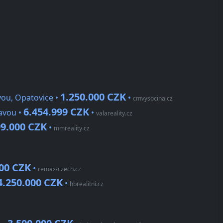
1.250.000 CZK
vou, Opatovice •
•
cmvysocina.cz
6.454.999 CZK
avou •
•
valareality.cz
9.000 CZK
•
mmreality.cz
000 CZK
•
remax-czech.cz
4.250.000 CZK
•
hbrealitni.cz