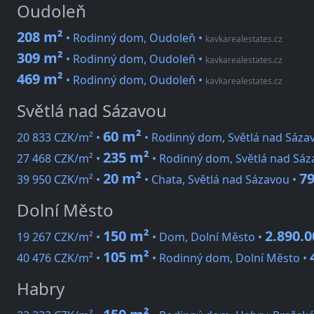
Oudoleň
208 m²
• Rodinný dom, Oudoleň
•
kavkarealestates.cz
309 m²
• Rodinný dom, Oudoleň
•
kavkarealestates.cz
469 m²
• Rodinný dom, Oudoleň
•
kavkarealestates.cz
Světlá nad Sázavou
60 m²
20 833 CZK/m² •
• Rodinný dom, Světlá nad Sáza
235 m²
27 468 CZK/m² •
• Rodinný dom, Světlá nad Sáz
20 m²
79
39 950 CZK/m² •
• Chata, Světlá nad Sázavou •
Dolní Město
150 m²
2.890.
19 267 CZK/m² •
• Dom, Dolní Město •
105 m²
40 476 CZK/m² •
• Rodinný dom, Dolní Město •
Habry