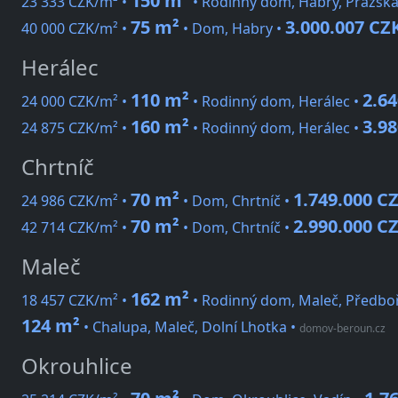
150 m²
23 333 CZK/m² •
• Rodinný dom, Habry, Pražská
75 m²
3.000.007 CZ
40 000 CZK/m² •
• Dom, Habry •
Herálec
110 m²
2.6
24 000 CZK/m² •
• Rodinný dom, Herálec •
160 m²
3.9
24 875 CZK/m² •
• Rodinný dom, Herálec •
Chrtníč
70 m²
1.749.000 C
24 986 CZK/m² •
• Dom, Chrtníč •
70 m²
2.990.000 C
42 714 CZK/m² •
• Dom, Chrtníč •
Maleč
162 m²
18 457 CZK/m² •
• Rodinný dom, Maleč, Předbo
124 m²
• Chalupa, Maleč, Dolní Lhotka
•
domov-beroun.cz
Okrouhlice