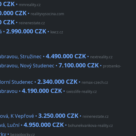
0 CZK
•
mmreality.cz
0.000 CZK
•
realityvysocina.com
0 CZK
•
reinenestate.cz
2.990.000 CZK
á •
•
kwcz.cz
4.490.000 CZK
bravou, Stružinec •
•
nextreality.cz
7.100.000 CZK
ubravou, Nový Studenec •
•
protsenko-
2.340.000 CZK
orní Studenec •
•
remax-czech.cz
4.190.000 CZK
ubravou •
•
swisslife-reality.cz
3.250.000 CZK
ová, K Vepřové •
•
reinenestate.cz
4.950.000 CZK
á, Luční •
•
bohunekvankova-reality.cz
rky
•
bezpobocky.cz