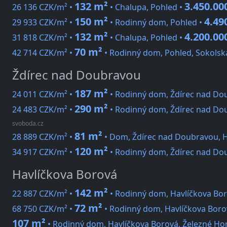
132 m²
3.450.00
26 136 CZK/m² •
• Chalupa, Pohled •
150 m²
4.49
29 933 CZK/m² •
• Rodinný dom, Pohled •
132 m²
4.200.00
31 818 CZK/m² •
• Chalupa, Pohled •
70 m²
42 714 CZK/m² •
• Rodinný dom, Pohled, Sokolsk
Ždírec nad Doubravou
187 m²
24 011 CZK/m² •
• Rodinný dom, Ždírec nad Dou
290 m²
24 483 CZK/m² •
• Rodinný dom, Ždírec nad Do
svoboda.cz
81 m²
28 889 CZK/m² •
• Dom, Ždírec nad Doubravou, H
120 m²
34 917 CZK/m² •
• Rodinný dom, Ždírec nad Do
Havlíčkova Borová
142 m²
22 887 CZK/m² •
• Rodinný dom, Havlíčkova Bor
72 m²
68 750 CZK/m² •
• Rodinný dom, Havlíčkova Borov
107 m²
• Rodinný dom, Havlíčkova Borová, Železné Ho