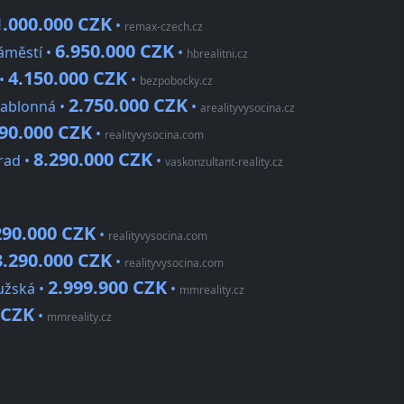
1.000.000 CZK
•
remax-czech.cz
6.950.000 CZK
áměstí •
•
hbrealitni.cz
4.150.000 CZK
 •
•
bezpobocky.cz
2.750.000 CZK
Jablonná •
•
arealityvysocina.cz
390.000 CZK
•
realityvysocina.com
8.290.000 CZK
rad •
•
vaskonzultant-reality.cz
290.000 CZK
•
realityvysocina.com
3.290.000 CZK
•
realityvysocina.com
2.999.900 CZK
užská •
•
mmreality.cz
 CZK
•
mmreality.cz