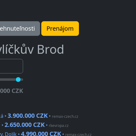
ehnuteľnosti
Prenájom
líčkův Brod
.000 CZK
3.900.000 CZK
ká •
•
remax-czech.cz
2.650.000 CZK
 •
•
rkevropa.cz
4.990.000 CZK
, Dolík •
•
remax-czech.cz