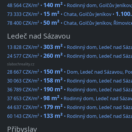
140 m²
48 564 CZK/m² •
• Rodinný dom, Golčův Jeníkov,
15 m²
1.100
73 333 CZK/m² •
• Chata, Golčův Jeníkov •
50 m²
78 400 CZK/m² •
• Chata, Golčův Jeníkov, Římovic
Ledeč nad Sázavou
303 m²
13 828 CZK/m² •
• Rodinný dom, Ledeč nad Sáza
260 m²
24 577 CZK/m² •
• Rodinný dom, Ledeč nad Sáza
slabochreality.cz
150 m²
28 667 CZK/m² •
• Dom, Ledeč nad Sázavou, Po
158 m²
30 063 CZK/m² •
• Rodinný dom, Ledeč nad Sáz
190 m²
36 789 CZK/m² •
• Rodinný dom, Ledeč nad Sáza
98 m²
37 653 CZK/m² •
• Rodinný dom, Ledeč nad Sáza
179 m²
44 637 CZK/m² •
• Rodinný dom, Ledeč nad Sáza
133 m²
60 143 CZK/m² •
• Rodinný dom, Ledeč nad Sáz
Přibyslav