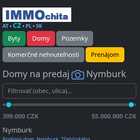
CZ
AT
•
•
PL
•
SK
Byty
Domy
Pozemky
Komerčné nehnuteľnosti
Prenájom
Domy na predaj
Nymburk
399.000 CZK
55.000.000 CZK
Nymburk
Rodinný dom, Nymburk, Třebízského