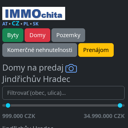
CZ
AT
•
•
PL
•
SK
Byty
Domy
Pozemky
Komerčné nehnuteľnosti
Prenájom
Domy na predaj
Jindřichův Hradec
999.000 CZK
34.990.000 CZK