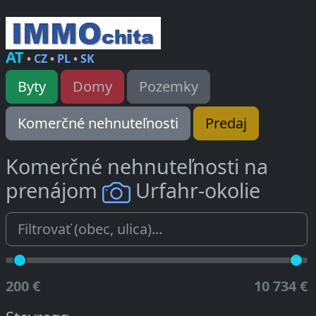
AT
•
CZ
•
PL
•
SK
Byty
Domy
Pozemky
Komerčné nehnuteľnosti
Predaj
Komerčné nehnuteľnosti na
prenájom
Urfahr-okolie
200 €
10 734 €