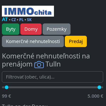
AT
•
CZ
•
PL
•
SK
Byty
Domy
Pozemky
Komerčné nehnuteľnosti
Predaj
Komerčné nehnuteľnosti na
prenájom
Tulln
99 €
5.000 €