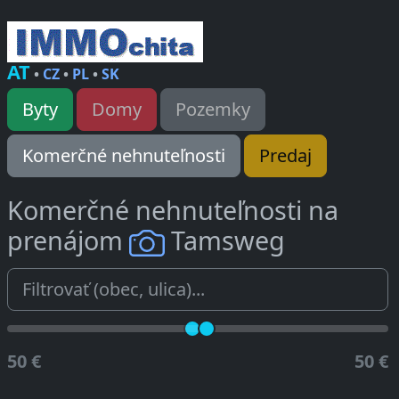
AT
•
CZ
•
PL
•
SK
Byty
Domy
Pozemky
Komerčné nehnuteľnosti
Predaj
Komerčné nehnuteľnosti na
prenájom
Tamsweg
50 €
50 €