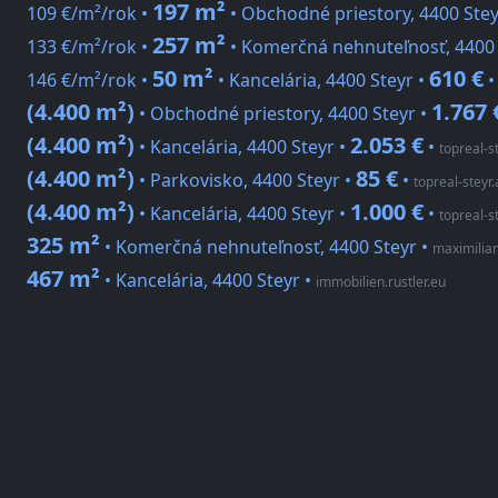
197 m²
109 €/m²/rok •
• Obchodné priestory, 4400 Stey
257 m²
133 €/m²/rok •
• Komerčná nehnuteľnosť, 4400 
50 m²
610 €
146 €/m²/rok •
• Kancelária, 4400 Steyr •
(4.400 m²)
1.767 
• Obchodné priestory, 4400 Steyr •
(4.400 m²)
2.053 €
• Kancelária, 4400 Steyr •
•
topreal-st
(4.400 m²)
85 €
• Parkovisko, 4400 Steyr •
•
topreal-steyr.
(4.400 m²)
1.000 €
• Kancelária, 4400 Steyr •
•
topreal-st
325 m²
• Komerčná nehnuteľnosť, 4400 Steyr
•
maximilia
467 m²
• Kancelária, 4400 Steyr
•
immobilien.rustler.eu