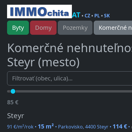
AT
•
CZ
•
PL
•
SK
Byty
Domy
Pozemky
Komerčné n
Komerčné nehnuteľno
Steyr (mesto)
85 €
Steyr
15 m²
114 €
91 €/m²/rok •
• Parkovisko, 4400 Steyr •
•