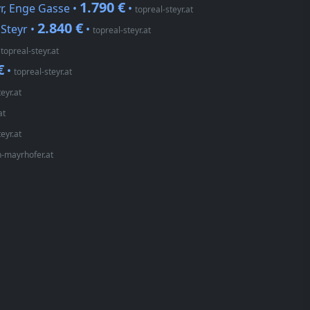
1.790 €
r, Enge Gasse •
•
topreal-steyr.at
2.840 €
Steyr •
•
topreal-steyr.at
•
topreal-steyr.at
€
•
topreal-steyr.at
eyr.at
at
eyr.at
n-mayrhofer.at