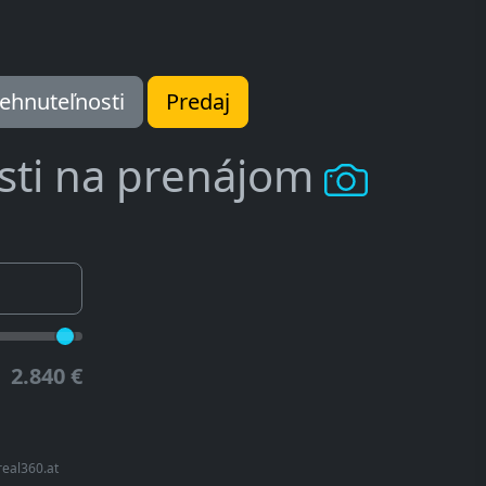
ehnuteľnosti
Predaj
sti na prenájom
2.840 €
real360.at