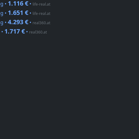
1.116 €
rg •
•
life-real.at
1.651 €
rg •
•
life-real.at
4.293 €
rg •
•
real360.at
1.717 €
 •
•
real360.at