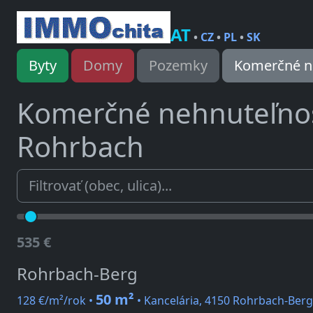
AT
•
CZ
•
PL
•
SK
Byty
Domy
Pozemky
Komerčné n
Komerčné nehnuteľno
Rohrbach
535 €
Rohrbach-Berg
50 m²
128 €/m²/rok •
• Kancelária, 4150 Rohrbach-Berg