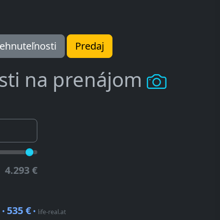
ehnuteľnosti
Predaj
sti na prenájom
4.293 €
535 €
 •
•
life-real.at