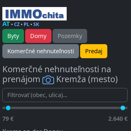
AT
•
CZ
•
PL
•
SK
Byty
Domy
Pozemky
Komerčné nehnuteľnosti
Predaj
Komerčné nehnuteľnosti na
prenájom
Kremža (mesto)
79 €
2.640 €