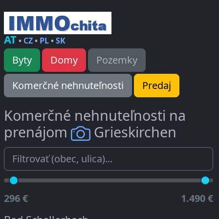
AT
•
CZ
•
PL
•
SK
Byty
Domy
Pozemky
Komerčné nehnuteľnosti
Predaj
Komerčné nehnuteľnosti na
prenájom
Grieskirchen
296 €
1.490 €