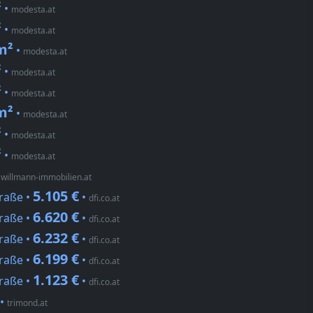
²
•
modesta.at
²
•
modesta.at
m²
•
modesta.at
²
•
modesta.at
²
•
modesta.at
m²
•
modesta.at
²
•
modesta.at
²
•
modesta.at
•
willmann-immobilien.at
5.105 €
traße •
•
dfi.co.at
6.620 €
traße •
•
dfi.co.at
6.232 €
traße •
•
dfi.co.at
6.199 €
traße •
•
dfi.co.at
1.123 €
traße •
•
dfi.co.at
•
trimond.at