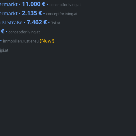
11.000 €
ermarkt •
•
conceptforliving.at
2.135 €
ermarkt •
•
conceptforliving.at
7.462 €
ißl-Straße •
•
3si.at
 €
•
conceptforliving.at
•
(New!)
immobilien.rustler.eu
jpi.at