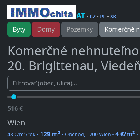
AT
•
CZ
•
PL
•
SK
Byty
Domy
Pozemky
Komerčné n
Komerčné nehnuteľno
20. Brigittenau, Viede
516 €
Wien
129 m²
4 €/m²
48 €/m²/rok •
• Obchod, 1200 Wien •
•