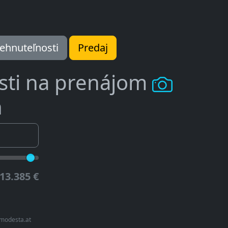
ehnuteľnosti
Predaj
sti na prenájom
ň
13.385 €
modesta.at