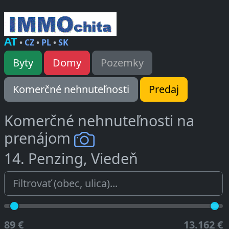
AT
•
CZ
•
PL
•
SK
Byty
Domy
Pozemky
Komerčné nehnuteľnosti
Predaj
Komerčné nehnuteľnosti na
prenájom
14. Penzing, Viedeň
89 €
13.162 €