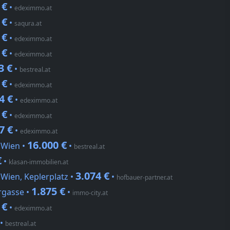
 €
•
edeximmo.at
 €
•
saqura.at
 €
•
edeximmo.at
 €
•
edeximmo.at
3 €
•
bestreal.at
 €
•
edeximmo.at
4 €
•
edeximmo.at
 €
•
edeximmo.at
7 €
•
edeximmo.at
16.000 €
 Wien •
•
bestreal.at
€
•
klasan-immobilien.at
3.074 €
Wien, Keplerplatz •
•
hofbauer-partner.at
1.875 €
rgasse •
•
immo-city.at
 €
•
edeximmo.at
•
bestreal.at