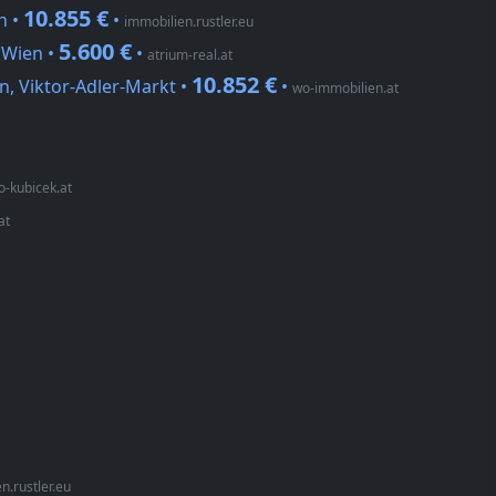
10.855 €
n •
•
immobilien.rustler.eu
5.600 €
 Wien •
•
atrium-real.at
10.852 €
n, Viktor-Adler-Markt •
•
wo-immobilien.at
-kubicek.at
at
n.rustler.eu