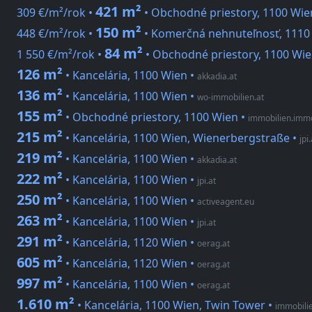
421 m²
309 €/m²/rok •
• Obchodné priestory, 1100 Wie
150 m²
448 €/m²/rok •
• Komerčná nehnuteľnosť, 1110
84 m²
1 550 €/m²/rok •
• Obchodné priestory, 1100 Wie
126 m²
• Kancelária, 1100 Wien
•
akkadia.at
136 m²
• Kancelária, 1100 Wien
•
wo-immobilien.at
155 m²
• Obchodné priestory, 1100 Wien
•
immobilien.immo
215 m²
• Kancelária, 1100 Wien, Wienerbergstraße
•
jpi.
219 m²
• Kancelária, 1100 Wien
•
akkadia.at
222 m²
• Kancelária, 1100 Wien
•
jpi.at
250 m²
• Kancelária, 1100 Wien
•
activeagent.eu
263 m²
• Kancelária, 1100 Wien
•
jpi.at
291 m²
• Kancelária, 1120 Wien
•
oerag.at
605 m²
• Kancelária, 1120 Wien
•
oerag.at
997 m²
• Kancelária, 1100 Wien
•
oerag.at
1.610 m²
• Kancelária, 1100 Wien, Twin Tower
•
immobilie