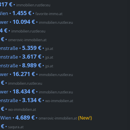
317 €
•
immobilien.rustler.eu
1.455 €
Wien •
•
favorite-immo.at
10.094 €
ower •
•
immobilien.rustler.eu
4 €
•
immobilien.rustler.eu
 €
•
omerovic-immobilien.at
5.359 €
enstraße •
•
jpi.at
3.617 €
enstraße •
•
jpi.at
8.989 €
enstraße •
•
jpi.at
16.271 €
ower •
•
immobilien.rustler.eu
 €
•
immobilien.rustler.eu
18.434 €
ower •
•
immobilien.rustler.eu
3.134 €
enstraße •
•
wo-immobilien.at
 €
•
wo-immobilien.at
4.689 €
 Wien •
•
(New!)
omerovic-immobilien.at
 €
•
saqura.at