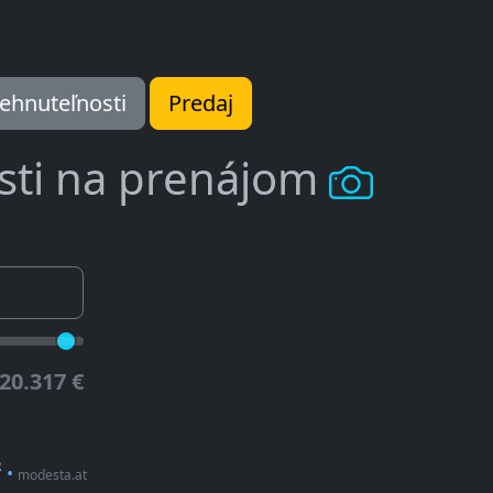
ehnuteľnosti
Predaj
sti na prenájom
20.317 €
²
•
modesta.at