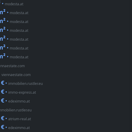
²
•
modesta.at
m²
•
modesta.at
m²
•
modesta.at
m²
•
modesta.at
m²
•
modesta.at
m²
•
modesta.at
m²
•
modesta.at
ennaestate.com
•
viennaestate.com
 €
•
immobilien.rustler.eu
 €
•
immo-express.at
 €
•
edeximmo.at
mmobilien.rustler.eu
 €
•
atrium-real.at
 €
•
edeximmo.at