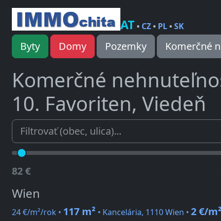
AT
•
CZ
•
PL
•
SK
Byty
Domy
Pozemky
Komerčné n
Komerčné nehnuteľno
10. Favoriten, Viedeň
82 €
Wien
117 m²
2 €/m
24 €/m²/rok •
• Kancelária, 1110 Wien •