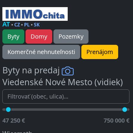
AT
•
CZ
•
PL
•
SK
Byty
Domy
Pozemky
Komerčné nehnuteľnosti
Prenájom
Byty na predaj
Viedenské Nové Mesto (vidiek)
47 250 €
750 000 €