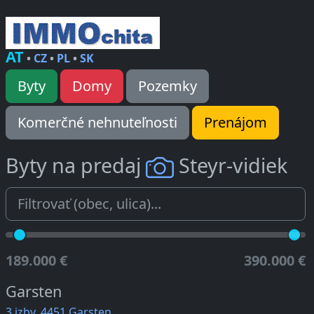
AT
•
CZ
•
PL
•
SK
Byty
Domy
Pozemky
Komerčné nehnuteľnosti
Prenájom
Byty na predaj
Steyr-vidiek
189.000 €
390.000 €
Garsten
3 izby, 4451 Garsten