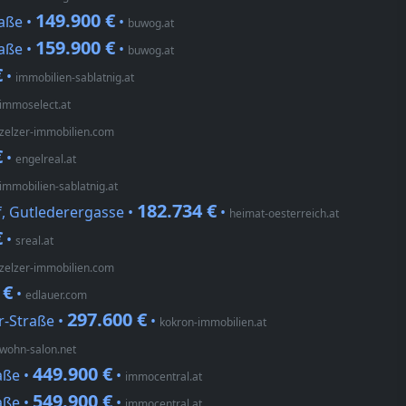
149.900 €
raße •
•
buwog.at
159.900 €
raße •
•
buwog.at
€
•
immobilien-sablatnig.at
immoselect.at
zelzer-immobilien.com
€
•
engelreal.at
immobilien-sablatnig.at
182.734 €
rf, Gutlederergasse •
•
heimat-oesterreich.at
€
•
sreal.at
zelzer-immobilien.com
 €
•
edlauer.com
297.600 €
er-Straße •
•
kokron-immobilien.at
wohn-salon.net
449.900 €
aße •
•
immocentral.at
549.900 €
aße •
•
immocentral.at