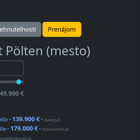
ehnuteľnosti
Prenájom
t Pölten (mesto)
49.900 €
139.900 €
raße •
•
buwog.at
179.000 €
aße •
•
immocentral.at
mobilienborger.at