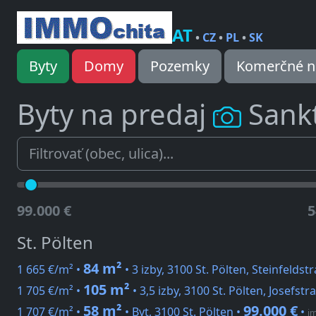
AT
•
CZ
•
PL
•
SK
Byty
Domy
Pozemky
Komerčné n
Byty na predaj
Sank
99.000 €
5
St. Pölten
84 m²
1 665 €/m² •
• 3 izby, 3100 St. Pölten, Steinfeldst
105 m²
1 705 €/m² •
• 3,5 izby, 3100 St. Pölten, Josefstr
58 m²
99.000 €
1 707 €/m² •
• Byt, 3100 St. Pölten •
•
im